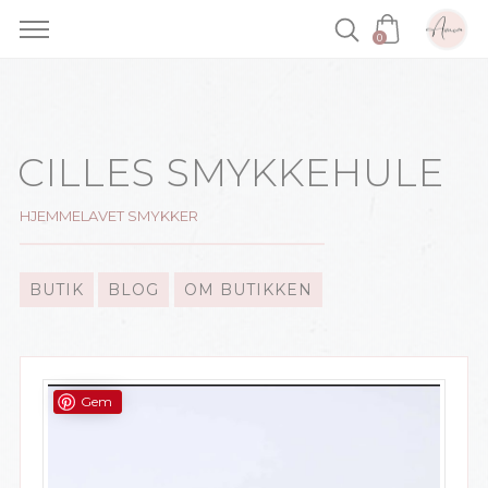
0
Skip
to
content
CILLES SMYKKEHULE
HJEMMELAVET SMYKKER
BUTIK
BLOG
OM BUTIKKEN
Gem