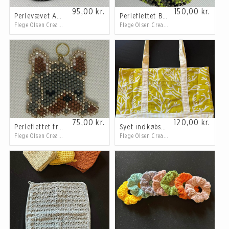
95,00
kr.
150,00
kr.
Perlevævet Armbånd
Perleflettet Bangle
Flege Olsen Creations
Flege Olsen Creations
75,00
kr.
120,00
kr.
Perleflettet fransk bulldog til ophæng
Syet indkøbsnet
Flege Olsen Creations
Flege Olsen Creations