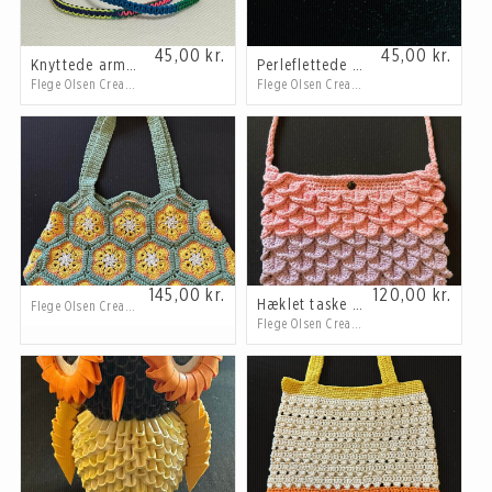
45,00
kr.
45,00
kr.
Knyttede armbånd i pang farver
Perleflettede øreringe
Flege Olsen Creations
Flege Olsen Creations
145,00
kr.
120,00
kr.
Hæklet taske med for og knap
Flege Olsen Creations
Flege Olsen Creations