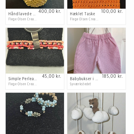
400,00
kr.
100,00
kr.
Håndlavede Ugler
Hæklet Taske
Flege Olsen Creations
Flege Olsen Creations
45,00
kr.
185,00
kr.
Simple Perlearmbånd
Babybukser i tern
Flege Olsen Creations
Syværkstedet