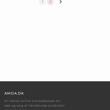
1
2
AMOA.DK
En Dansk online markedsplads for
køb og salg af håndlavede produkter