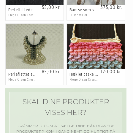
55,00
kr.
375,00
kr.
Perleflettede blomsterring sæt
Bamse som sover på sky
Flege Olsen Creations
Lilishækleri
85,00
kr.
120,00
kr.
Perleflettet engel
Hæklet taske med for
Flege Olsen Creations
Flege Olsen Creations
SKAL DINE PRODUKTER
VISES HER?
DRØMMER DU OM AT SÆLGE DINE HÅNDLAVEDE
PRODUKTER? KOM I GANG NEMT OG HURTIGT PÅ