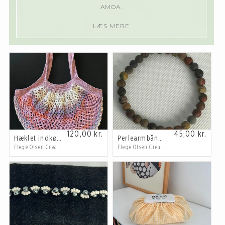
AMOA.
LÆS MERE
120,00
kr.
45,00
kr.
Hæklet indkøbsnet
Perlearmbånd til mænd (stor størrelse)
Flege Olsen Creations
Flege Olsen Creations