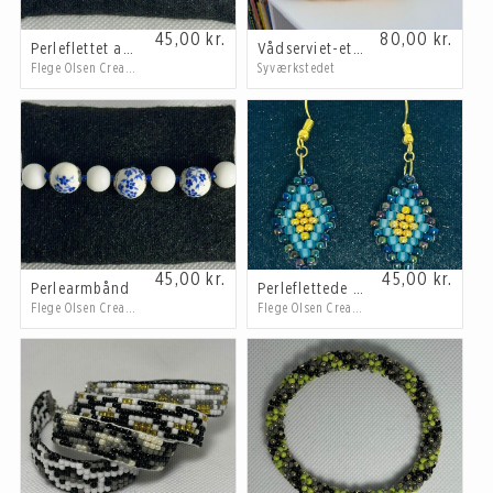
45,00
kr.
80,00
kr.
Perleflettet armbånd
Vådserviet-etui
Flege Olsen Creations
Syværkstedet
45,00
kr.
45,00
kr.
Perlearmbånd
Perleflettede øreringe
Flege Olsen Creations
Flege Olsen Creations