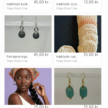
45,00
kr.
12,00
kr.
Hæklede karklude
Hæklede scrunchies små
Flege Olsen Creations
Flege Olsen Creations
45,00
kr.
35,00
kr.
Perleøreringe
Hæklede rondeller
Flege Olsen Creations
Flege Olsen Creations
75,00
kr.
35,00
kr.