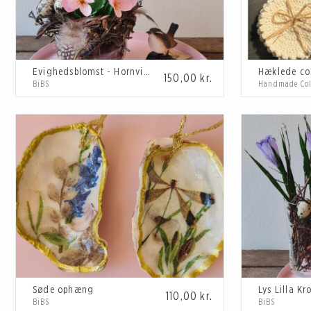
Evighedsblomst - Hornviol lyserød
Hæklede co
150,00
kr.
BiBS
Handmade Col
Søde ophæng
Lys Lilla Kr
110,00
kr.
BiBS
BiBS