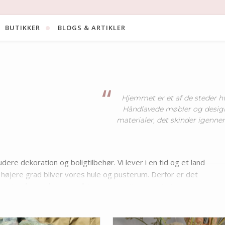
BUTIKKER
BLOGS & ARTIKLER
TØJ OG BEKLÆDNING
HJEM OG INDRETNING
Hjemmet er et af de steder hv
Håndlavede møbler og design
materialer, det skinder igenne
dere dekoration og boligtilbehør. Vi lever i en tid og et land
 højere grad bliver vores hule og pusterum. Derfor er det
rette sig på en måde der både er personlig og underbygger en
 er både unikke og præget af personlighed. Det er produkter