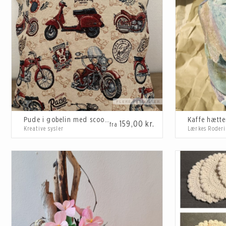
der er skabt med indlevelse og kærlighed, både i valg af mater
hjemmet, er du sikker på at skabe et helt unikt præg, og at dit
Emneord: Boligindretning, hjemmedekoration, soveværelsesind
Pude i gobelin med scooter og motorcykel str. 50 x 50 cm
Kaffe hætte
159,00
kr.
fra
Kreative sysler
Lærkes Roderi