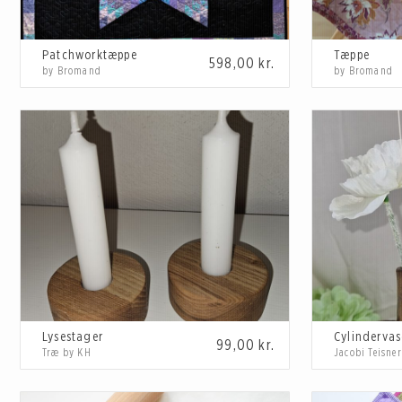
Patchworktæppe
Tæppe
598,00
kr.
by Bromand
by Bromand
Lysestager
Cylindervas
99,00
kr.
Træ by KH
Jacobi Teisner