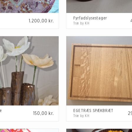
Fyrfadslysestager
1.200,00
kr.
Træ by KH
e
EGETRÆS SPÆKBRÆT
150,00
kr.
2
Træ by KH