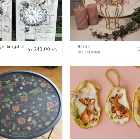
 genbrugstræ
Bakke
249,00
kr.
1
fra
DesignFusion