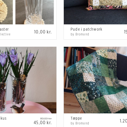
aster
Pude i patchwork
10,00
kr.
1
lective
by Bromand
okus
Tæppe
80,00
kr.
1.2
45,00
kr.
by Bromand