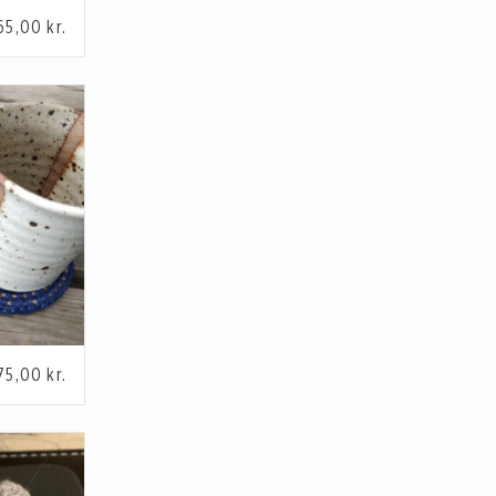
65,00
kr.
75,00
kr.