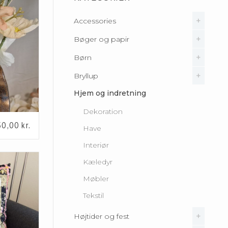
Accessories
Bøger og papir
Hatte
Nøgleringe og kæder
Børn
Bogmærker
Sjaler og tørklæder
Bøger og notesbøger
Bryllup
Baby
Tasker og punge
Håndlavet papir
Hjem og indretning
Børneværelset
Andet
Tilbehør
Lavet af papir
Fodtøj
Kort & papir
Dekoration
50,00
kr.
Legetøj
Pynt & dekoration
Have
Tøj
Interiør
Kæledyr
Møbler
Tekstil
Højtider og fest