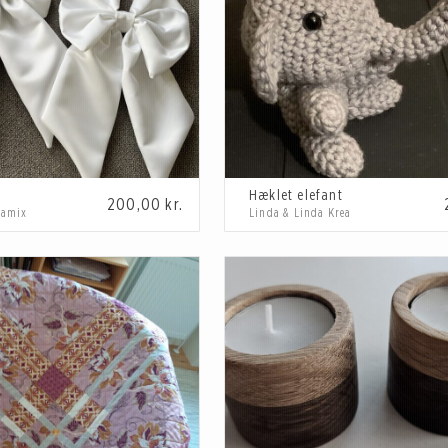
Hæklet elefant
200,00
kr.
eamix
Linda & Linda Krea