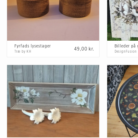
Fyrfads lysestager
Billeder på
49,00
kr.
Træ by KH
DesignFusion