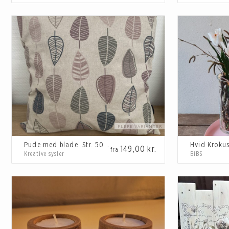
Pude med blade. Str. 50 x 50 cm
Hvid Kroku
149,00
kr.
fra
Kreative sysler
BiBS