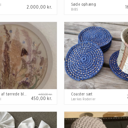
Søde ophæng
I
2.000,00
kr.
1
BiBS
Maleri lavet af tørrede blomster og epoxyharpiks
Coaster sæt
450,00
kr.
450,00
kr.
I
Lærkes Roderier