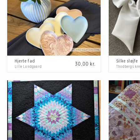
Hjerte fad
Silke sløjfe
30,00
kr.
Lille Lundgaard
Thodbergs kr