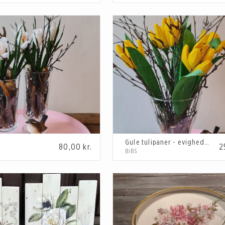
s
Gule tulipaner - evighedsbuket
80,00
kr.
2
BiBS