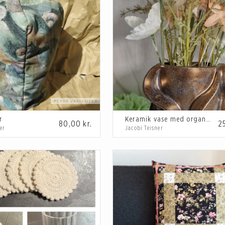
ialer, farver og udtryk. Med håndlavede dekorationer til
 hjem ikke bare ligner alle andres.
retning, skandinavisk design, minimalistisk indretning.
r
Keramik vase med organiske former
80,00
kr.
2
er
Jacobi Teisner