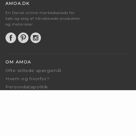
AMOA.DK
En Dansk online markedsplads for
køb og salg af håndlavede produkter
og materialer
OM AMOA
Ofte stillede spørgsmål
Hvem og hvorfor?
Persondatapolitik
Kontakt
FOR SÆLGERE
Betingelser for sælgere
Log ind