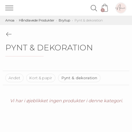
0
Skip
Amoa
Håndlavede Produkter
Bryllup
Pynt & dekoration
to
content
PYNT & DEKORATION
Andet
Kort & papir
Pynt & dekoration
Vi har i øjeblikket ingen produkter i denne kategori.