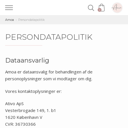
0
Skip
Amoa
Persondatapolitik
to
content
PERSONDATAPOLITIK
Dataansvarlig
Amoa er dataansvalig for behandlingen af de
personoplysninger som vi modtager om dig.
Vores kontaktoplysninger er:
Ativo ApS
Vesterbrogade 149, 1. b1
1620 København V
CVR: 36730366