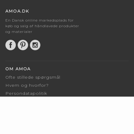
AMOA.DK
En Dansk online markedsplads for
køb og salg af håndlavede produkter
og materialer
OM AMOA
Ofte stillede spørgsmål
Hvem og hvorfor?
Persondatapolitik
Kontakt
FOR SÆLGERE
Betingelser for sælgere