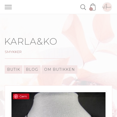
0
Skip
to
content
KARLA&KO
SMYKKER
BUTIK
BLOG
OM BUTIKKEN
Gem