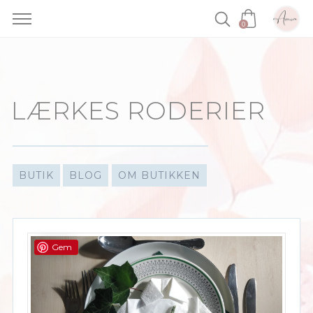
0
Skip
to
content
LÆRKES RODERIER
BUTIK
BLOG
OM BUTIKKEN
Gem