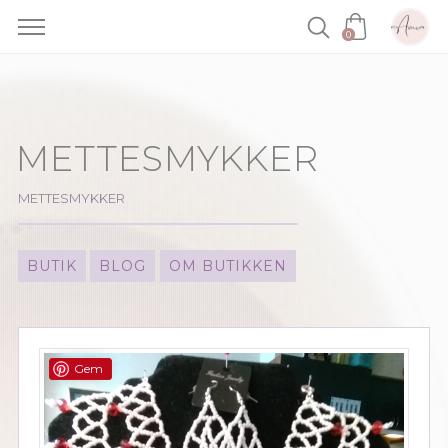
0
Skip
to
content
METTESMYKKER
METTESMYKKER
BUTIK
BLOG
OM BUTIKKEN
Gem