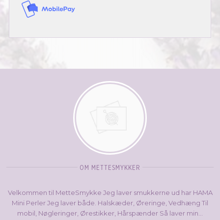
OM METTESMYKKER
Velkommen til MetteSmykke Jeg laver smukkerne ud har HAMA
Mini Perler Jeg laver både. Halskæder, Øreringe, Vedhæng Til
mobil, Nøgleringer, Ørestikker, Hårspænder Så laver min...