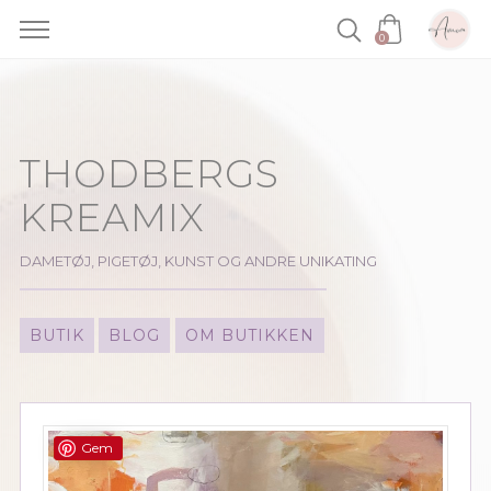
0
Skip
to
content
THODBERGS
KREAMIX
DAMETØJ, PIGETØJ, KUNST OG ANDRE UNIKATING
BUTIK
BLOG
OM BUTIKKEN
Gem