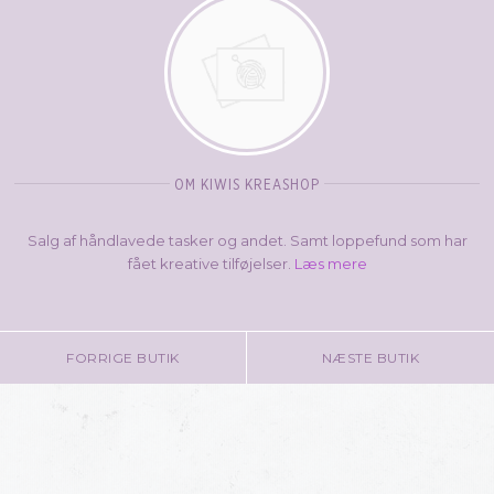
OM KIWIS KREASHOP
Salg af håndlavede tasker og andet. Samt loppefund som har
fået kreative tilføjelser.
Læs mere
FORRIGE BUTIK
NÆSTE BUTIK