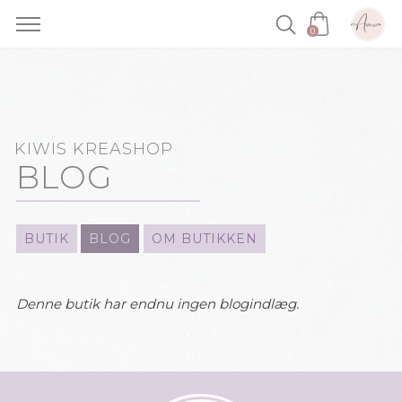
0
Skip
to
content
KIWIS KREASHOP
BLOG
BUTIK
BLOG
OM BUTIKKEN
Denne butik har endnu ingen blogindlæg.