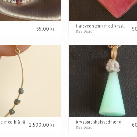
Halsvedhæng med krystalinsk Rhodonit
65,00
kr.
9
KEB Design
Guldøreringe med blå rådiamanter
Krysoprashalsvedhæng
2.500,00
kr.
6
KEB Design