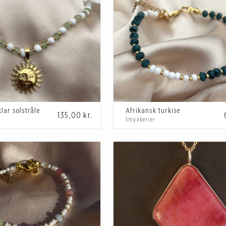
ar solstråle
Afrikansk turkise
135,00
kr.
Smykkerier