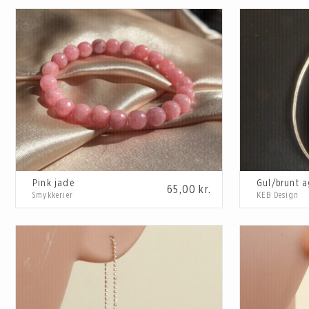
Pink jade
65,00
kr.
Smykkerier
KEB Design