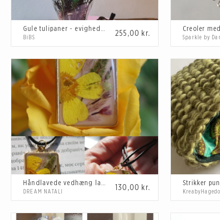
Gule tulipaner - evighedsbuket
Creoler med
255,00
kr.
BiBS
Sparkle by Da
Håndlavede vedhæng lavet af epoxyharpiks og tørrede blomster
Strikker pu
130,00
kr.
DREAM NATALI
KreabyHaged