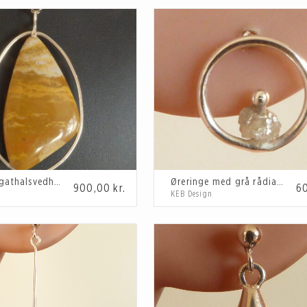
Gul/brunt agathalsvedhæng
Øreringe med grå rådiamanter
900,00
kr.
6
KEB Design