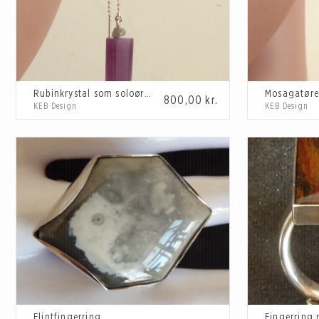
Rubinkrystal som soloørering
800,00
kr.
KEB Design
KEB Design
Flintfingerring