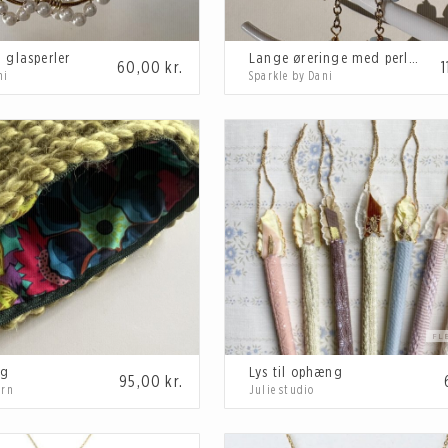
 glasperler
Lange øreringe med perler
60,00
kr.
ni
Sparkle by Dani
ng
Lys til ophæng
95,00
kr.
orn
Julie studio