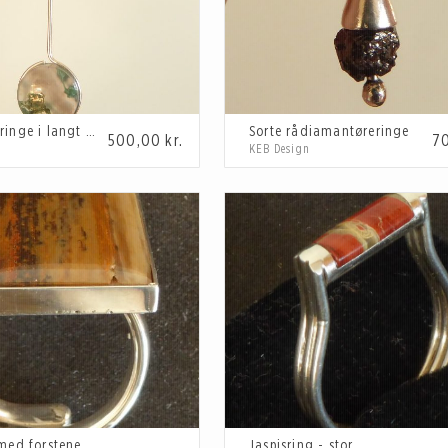
Mosagatøreringe i langt ophæng
Sorte rådiamantøreringe
500,00
kr.
7
KEB Design
Fingerring med forstenet træ
Jaspisring - stor