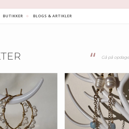
BUTIKKER
BLOGS & ARTIKLER
TØJ OG BEKLÆDNING
HJEM OG INDRETNING
TER
Gå på opdagel