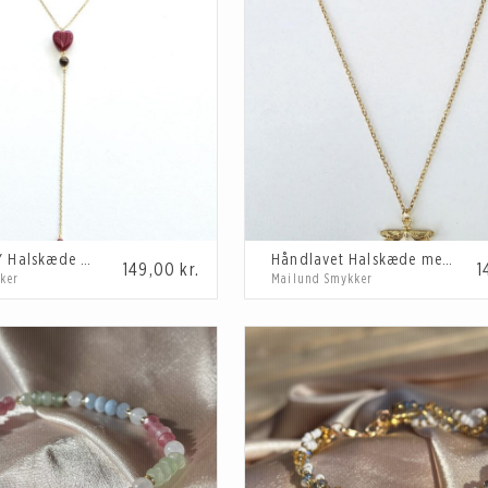
Håndlavet Y Halskæde med bordeaux hjerte
Håndlavet Halskæde med guldsmed
149,00
kr.
1
ker
Mailund Smykker