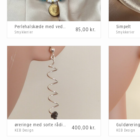
Perlehalskæde med vedhæng
Simpelt
85,00
kr.
Smykkerier
Smykkerier
øreringe med sorte rådiamanter
400,00
kr.
KEB Design
KEB Design