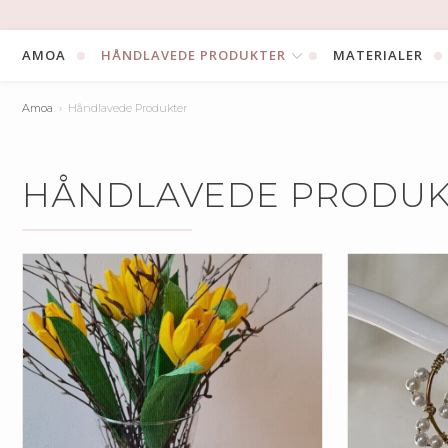
Skip
to
AMOA
HÅNDLAVEDE PRODUKTER
MATERIALER
content
Amoa
Håndlavede Produkter
HÅNDLAVEDE PRODUK